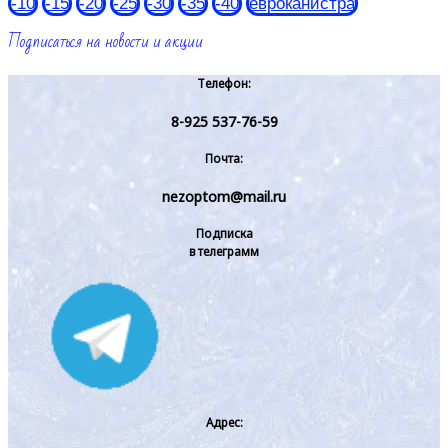
-10
-15
-20
-25
-30
-35
-40
евроканистра
Подписаться на новости и акции
Телефон:
8-925 537-76-59
Почта:
nezoptom@mail.ru
Подписка
в телеграмм
Адрес: