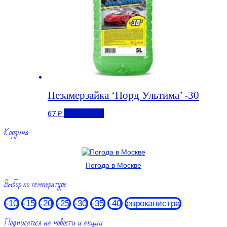
Незамерзайка ‘Норд Ультима’ -30
67
₽
Подробнее
Корзина
Погода в Москве
Выбор по температуре
-10
-15
-20
-25
-30
-35
-40
евроканистра
Подписаться на новости и акции