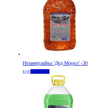
Незамерзайка ‘Дед Мороз’ -30
67
₽
Подробнее