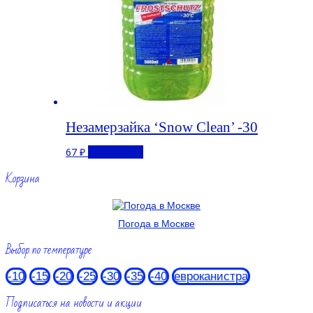
Незамерзайка ‘Snow Clean’ -30
67
₽
Подробнее
Корзина
Погода в Москве
Выбор по температуре
-10
-15
-20
-25
-30
-35
-40
евроканистра
Подписаться на новости и акции