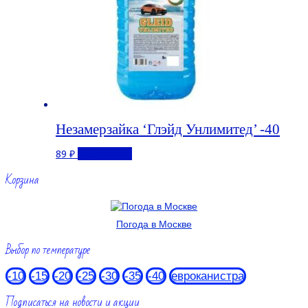
Незамерзайка ‘Глэйд Унлимитед’ -40
89
₽
Подробнее
Корзина
Погода в Москве
Выбор по температуре
-10
-15
-20
-25
-30
-35
-40
евроканистра
Подписаться на новости и акции