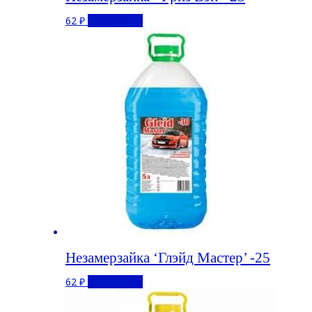
62
₽
Подробнее
Незамерзайка ‘Глэйд Мастер’ -25
62
₽
Подробнее