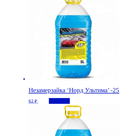
Незамерзайка ‘Норд Ультима’ -25
62
₽
В корзину