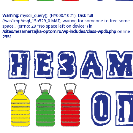
Warning
: mysqli_query(): (HY000/1021): Disk full
(/var/tmp/#sql_15a529_0.MAI); waiting for someone to free some
space... (errno: 28 "No space left on device") in
/sites/nezamerzajka-optom.ru/wp-includes/class-wpdb.php
on line
2351