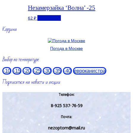
Незамерзайка ‘Волна’ -25
62
₽
Подробнее
Корзина
Погода в Москве
Выбор по температуре
-10
-15
-20
-25
-30
-35
-40
евроканистра
Подписаться на новости и акции
Телефон:
8-925 537-76-59
Почта:
nezoptom@mail.ru