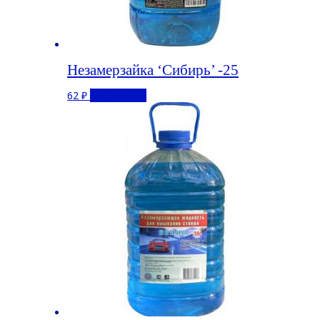
Незамерзайка ‘Сибирь’ -25
62
₽
Подробнее