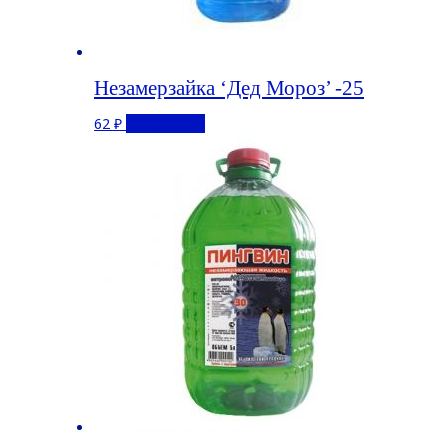
Незамерзайка ‘Дед Мороз’ -25
62
₽
Подробнее