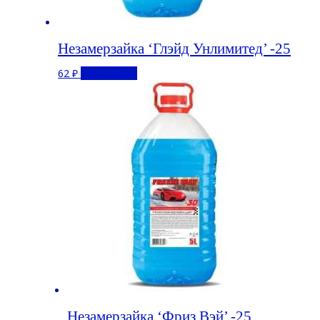
Незамерзайка ‘Глэйд Унлимитед’ -25
62
₽
Подробнее
Незамерзайка ‘Фриз Вэй’ -25