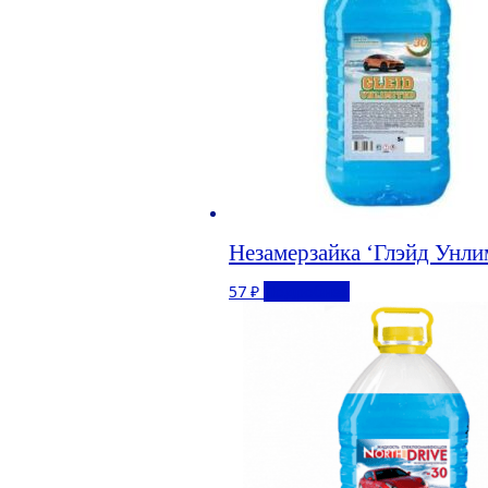
Незамерзайка ‘Глэйд Унли
57
₽
Подробнее