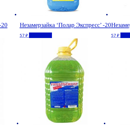
-20
Незамерзайка ‘Полар Экспресс’ -20
Незаме
57
₽
Подробнее
57
₽
Под