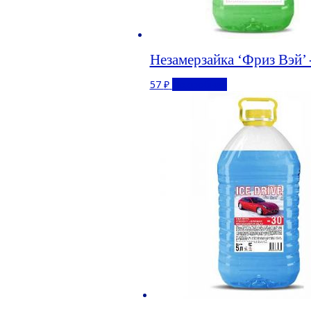
Незамерзайка ‘Фриз Вэй’ 
57
₽
Подробнее