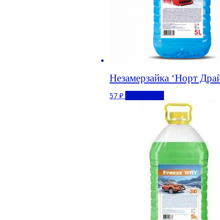
Незамерзайка ‘Норт Драй
57
₽
Подробнее