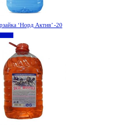
рзайка ‘Норд Актив’ -20
робнее