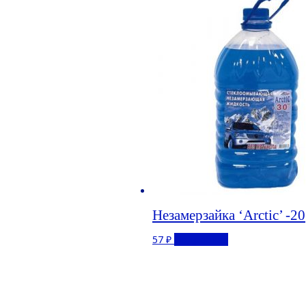
Незамерзайка ‘Arctic’ -20
57
₽
Подробнее