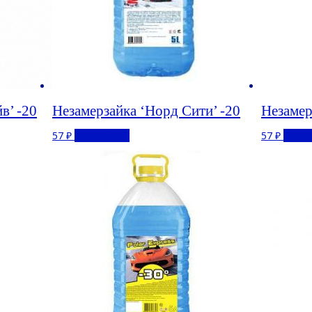
в’ -20
Незамерзайка ‘Норд Сити’ -20
Незамер
57
₽
Подробнее
57
₽
Подр