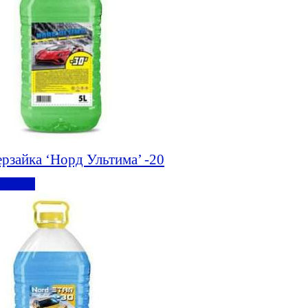
рзайка ‘Норд Ультима’ -20
робнее