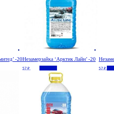
митед’ -20
Незамерзайка ‘Арктик Лайн’ -20
Незаме
57
₽
В корзину
57
₽
Под