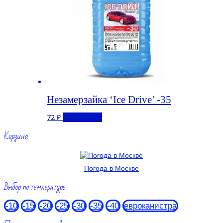
Незамерзайка ‘Ice Drive’ -35
72
₽
Подробнее
Корзина
Погода в Москве
Выбор по температуре
-10
-15
-20
-25
-30
-35
-40
евроканистра