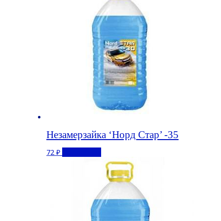
Незамерзайка ‘Норд Стар’ -35
72
₽
Подробнее