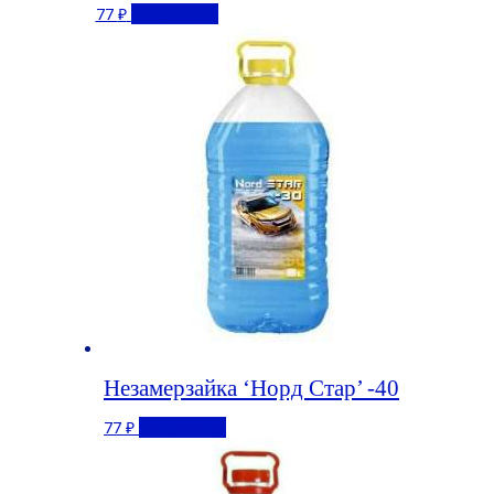
77
₽
Подробнее
Незамерзайка ‘Норд Стар’ -40
77
₽
Подробнее