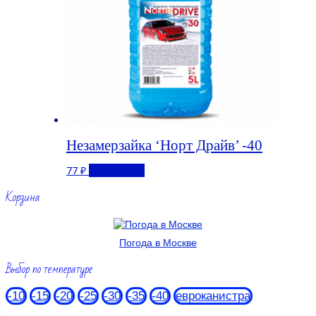
Незамерзайка ‘Норт Драйв’ -40
77
₽
Подробнее
Корзина
Погода в Москве
Выбор по температуре
-10
-15
-20
-25
-30
-35
-40
евроканистра