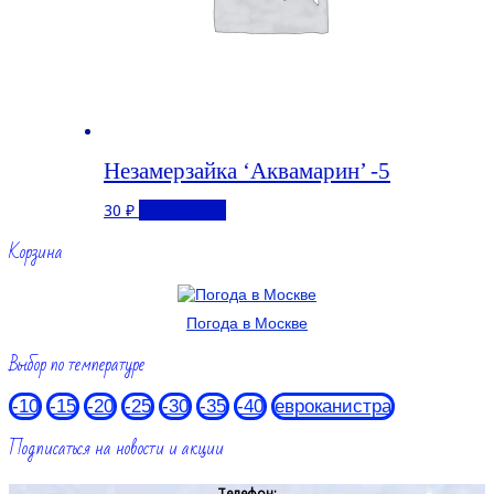
Незамерзайка ‘Аквамарин’ -5
30
₽
Подробнее
Корзина
Погода в Москве
Выбор по температуре
-10
-15
-20
-25
-30
-35
-40
евроканистра
Подписаться на новости и акции
Телефон: