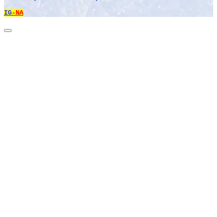
IG
-NA