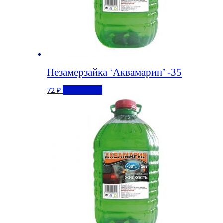
Незамерзайка ‘Аквамарин’ -35
72
₽
Подробнее