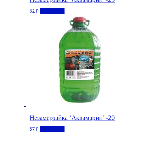
62
₽
Подробнее
Незамерзайка ‘Аквамарин’ -20
57
₽
Подробнее