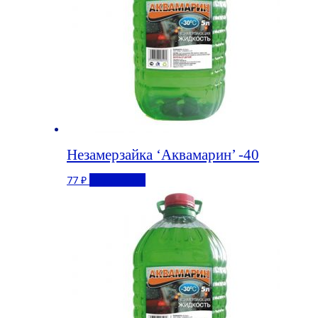
Незамерзайка ‘Аквамарин’ -40
77
₽
Подробнее