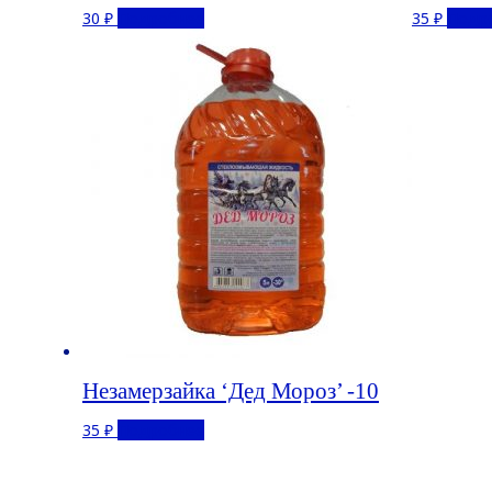
30
₽
Подробнее
35
₽
Подр
Незамерзайка ‘Дед Мороз’ -10
35
₽
Подробнее