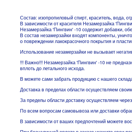
Состав: изопропиловый спирт, краситель, вода, от
В зависимости от красителя Незамерзайка 'Пингви
Незамерзайка 'Пингвин' -10 cодержит добавки, о
В состав незамерзайки входят компоненты, уничт
о повреждении лакокрасочного покрытия и пласти
Использование незамерзайки не вызывает негати
!!! Важно!!! Незамерзайка 'Пингвин' -10 не пред
вплоть до летального исхода.
В можете сами забрать продукцию с нашего склада
Доставка в пределах области осуществляем своим
За пределы области доставку осуществляем через
По всем вопросам самовывоза или доставки обр
В зависимости от ваших предпочтений можете во
При безналичной оплате в заказе укажите свои ре