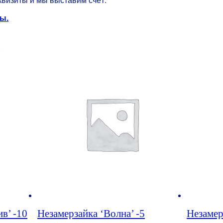
ы.
в’ -10
Незамерзайка ‘Волна’ -5
Незамер