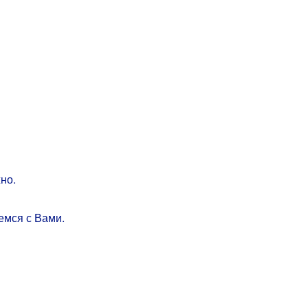
но.
емся с Вами.