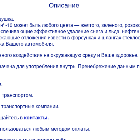
Описание
душка.
н' -10 может быть любого цвета — желтого, зеленого, розов
беспечивающие эффективное удаление снега и льда, нефтян
ожающие отложения извести в форсунках и шлангах стеклоо
ка Вашего автомобиля.
вного воздействия на окружающую среду и Ваше здоровье.
назначена для употребления внутрь. Пренебрежение данным
.
 транспортом.
 транспортные компании.
ащайтесь в
контакты.
спользоваться любым методом оплаты.
квизиты и мы выставим счёт.