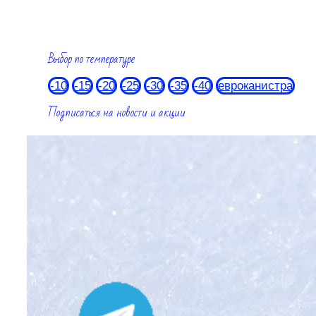
Выбор по температуре
-10
-15
-20
-25
-30
-35
-40
евроканистра
Подписаться на новости и акции