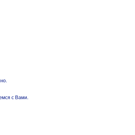
но.
емся с Вами.