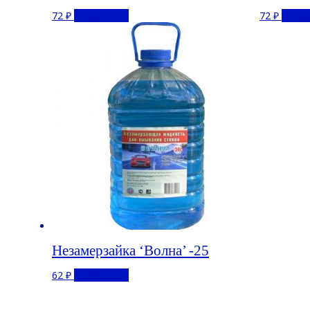
72
₽
Подробнее
72
₽
Подр
Незамерзайка ‘Волна’ -25
62
₽
Подробнее