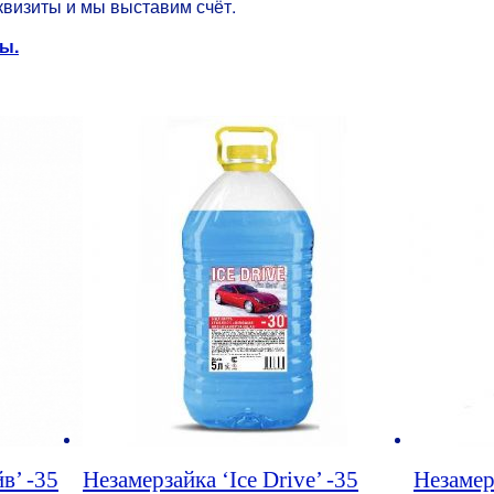
квизиты и мы выставим счёт.
ы.
в’ -35
Незамерзайка ‘Ice Drive’ -35
Незамер