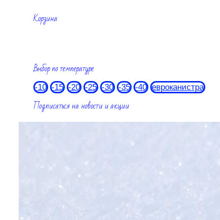
Корзина
Выбор по температуре
-10
-15
-20
-25
-30
-35
-40
евроканистра
Подписаться на новости и акции