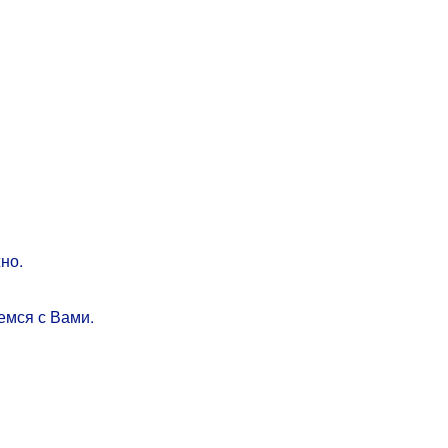
но.
емся с Вами.