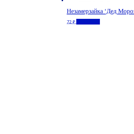
Незамерзайка ‘Дед Мороз
72
₽
Подробнее