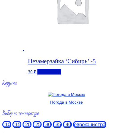
Незамерзайка ‘Сибирь’ -5
30
₽
Подробнее
Корзина
Погода в Москве
Выбор по температуре
-10
-15
-20
-25
-30
-35
-40
евроканистра