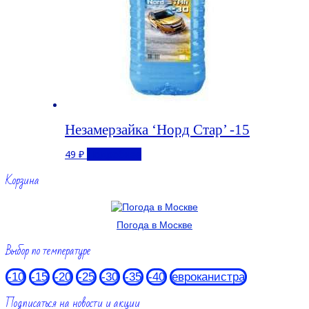
Незамерзайка ‘Норд Стар’ -15
49
₽
Подробнее
Корзина
Погода в Москве
Выбор по температуре
-10
-15
-20
-25
-30
-35
-40
евроканистра
Подписаться на новости и акции