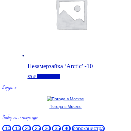
Незамерзайка ‘Arctic’ -10
35
₽
Подробнее
Корзина
Погода в Москве
Выбор по температуре
-10
-15
-20
-25
-30
-35
-40
евроканистра