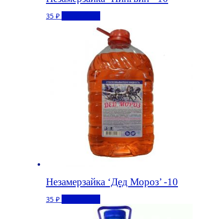
35
₽
Подробнее
Незамерзайка ‘Дед Мороз’ -10
35
₽
Подробнее