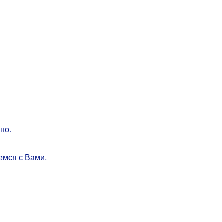
но.
емся с Вами.