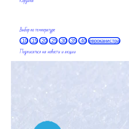
Корзина
Выбор по температуре
-10
-15
-20
-25
-30
-35
-40
евроканистра
Подписаться на новости и акции