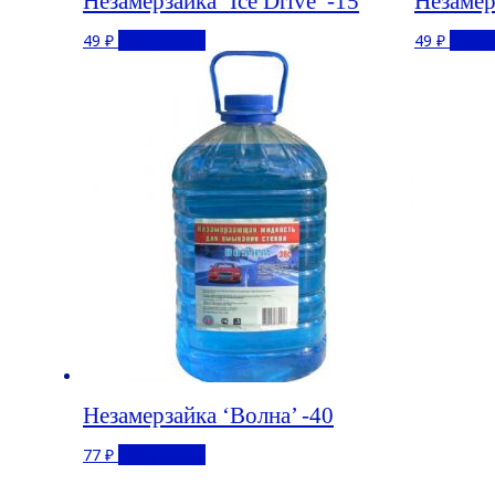
Незамерзайка ‘Ice Drive’ -15
Незамер
49
₽
Подробнее
49
₽
Подр
Незамерзайка ‘Волна’ -40
77
₽
Подробнее