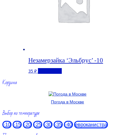
Незамерзайка ‘Эльбрус’ -10
35
₽
Подробнее
Корзина
Погода в Москве
Выбор по температуре
-10
-15
-20
-25
-30
-35
-40
евроканистра