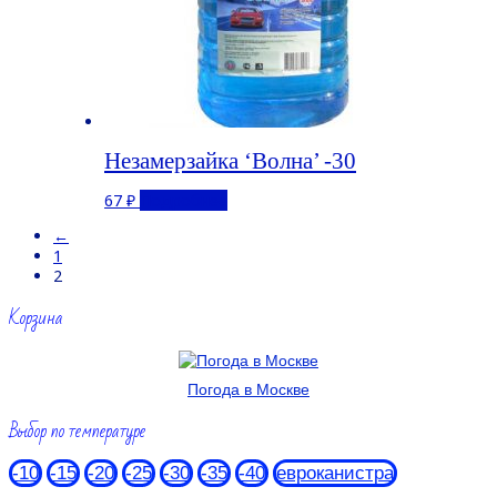
Незамерзайка ‘Волна’ -30
67
₽
Подробнее
←
1
2
Корзина
Погода в Москве
Выбор по температуре
-10
-15
-20
-25
-30
-35
-40
евроканистра