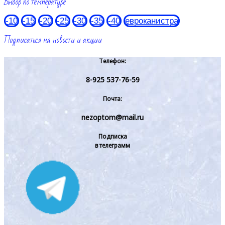
Выбор по температуре
-10
-15
-20
-25
-30
-35
-40
евроканистра
Подписаться на новости и акции
Телефон:
8-925 537-76-59
Почта:
nezoptom@mail.ru
Подписка
в телеграмм