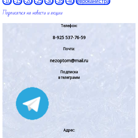
-10
-15
-20
-25
-30
-35
-40
евроканистра
Подписаться на новости и акции
Телефон:
8-925 537-76-59
Почта:
nezoptom@mail.ru
Подписка
в телеграмм
Адрес: