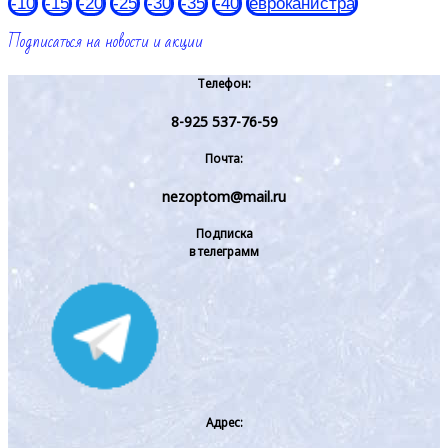
-10
-15
-20
-25
-30
-35
-40
евроканистра
Подписаться на новости и акции
Телефон:
8-925 537-76-59
Почта:
nezoptom@mail.ru
Подписка
в телеграмм
Адрес: