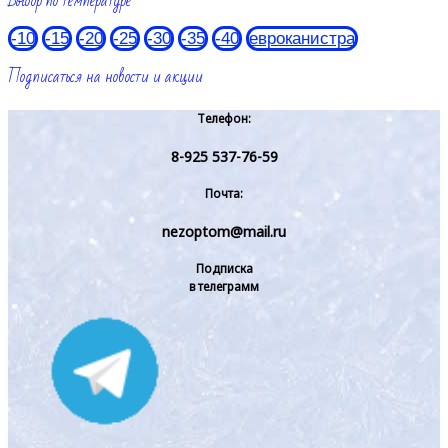
Выбор по температуре
-10
-15
-20
-25
-30
-35
-40
евроканистра
Подписаться на новости и акции
Телефон:
8-925 537-76-59
Почта:
nezoptom@mail.ru
Подписка
в телеграмм