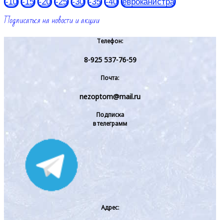
-10
-15
-20
-25
-30
-35
-40
евроканистра
Подписаться на новости и акции
Телефон:
8-925 537-76-59
Почта:
nezoptom@mail.ru
Подписка
в телеграмм
Адрес: