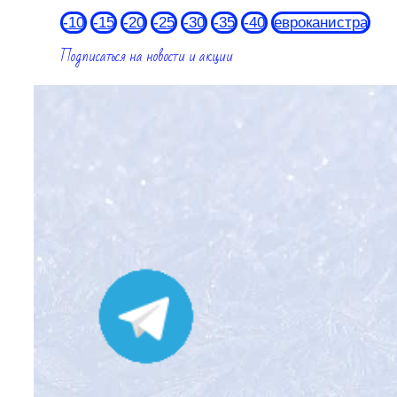
-10
-15
-20
-25
-30
-35
-40
евроканистра
Подписаться на новости и акции