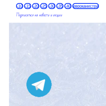
-10
-15
-20
-25
-30
-35
-40
евроканистра
Подписаться на новости и акции