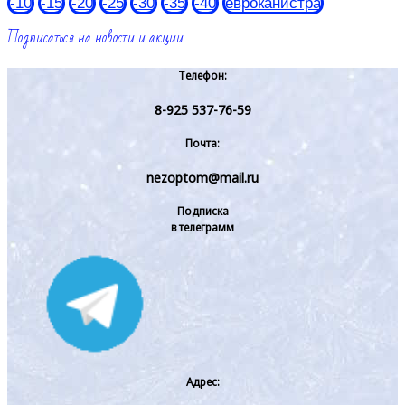
-10
-15
-20
-25
-30
-35
-40
евроканистра
Подписаться на новости и акции
Телефон:
8-925 537-76-59
Почта:
nezoptom@mail.ru
Подписка
в телеграмм
Адрес: