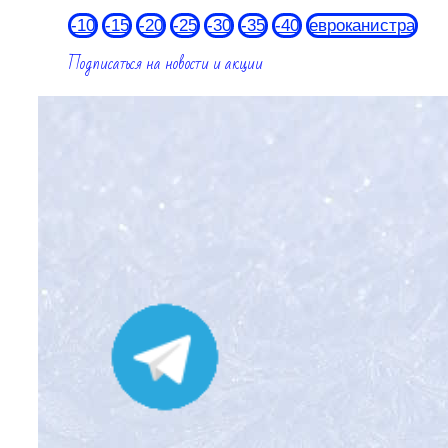
-10
-15
-20
-25
-30
-35
-40
евроканистра
Подписаться на новости и акции