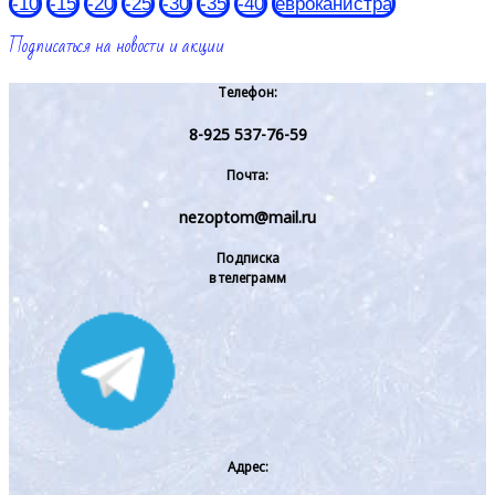
-10
-15
-20
-25
-30
-35
-40
евроканистра
Подписаться на новости и акции
Телефон:
8-925 537-76-59
Почта:
nezoptom@mail.ru
Подписка
в телеграмм
Адрес: