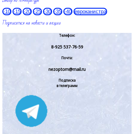
Выбор по температуре
-10
-15
-20
-25
-30
-35
-40
евроканистра
Подписаться на новости и акции
Телефон:
8-925 537-76-59
Почта:
nezoptom@mail.ru
Подписка
в телеграмм