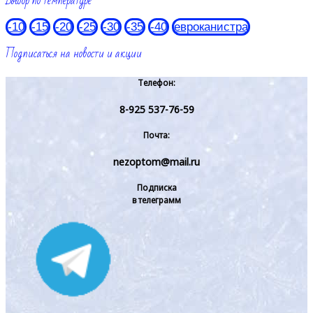
Выбор по температуре
-10
-15
-20
-25
-30
-35
-40
евроканистра
Подписаться на новости и акции
Телефон:
8-925 537-76-59
Почта:
nezoptom@mail.ru
Подписка
в телеграмм