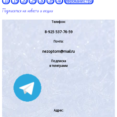
-10
-15
-20
-25
-30
-35
-40
евроканистра
Подписаться на новости и акции
Телефон:
8-925 537-76-59
Почта:
nezoptom@mail.ru
Подписка
в телеграмм
Адрес: