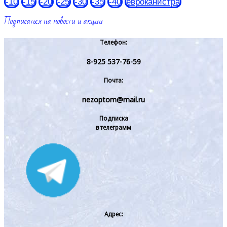
-10
-15
-20
-25
-30
-35
-40
евроканистра
Подписаться на новости и акции
Телефон:
8-925 537-76-59
Почта:
nezoptom@mail.ru
Подписка
в телеграмм
Адрес: