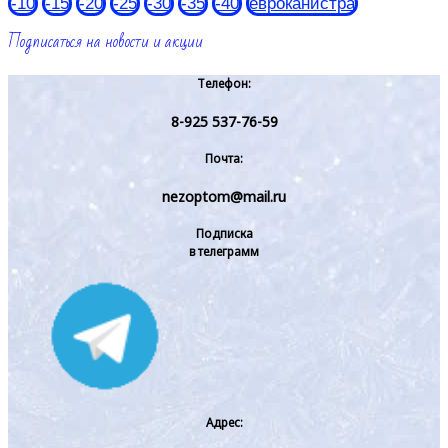
-10
-15
-20
-25
-30
-35
-40
евроканистра
Подписаться на новости и акции
Телефон:
8-925 537-76-59
Почта:
nezoptom@mail.ru
Подписка
в телеграмм
Адрес: