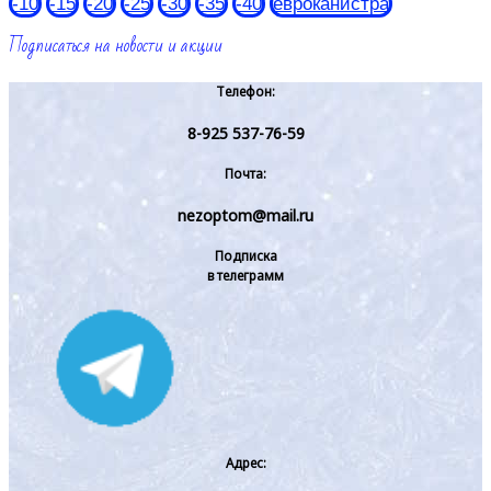
-10
-15
-20
-25
-30
-35
-40
евроканистра
Подписаться на новости и акции
Телефон:
8-925 537-76-59
Почта:
nezoptom@mail.ru
Подписка
в телеграмм
Адрес: