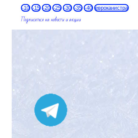
-10
-15
-20
-25
-30
-35
-40
евроканистра
Подписаться на новости и акции