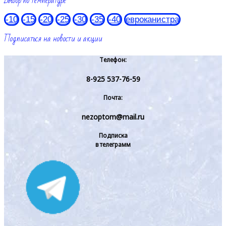
Выбор по температуре
-10
-15
-20
-25
-30
-35
-40
евроканистра
Подписаться на новости и акции
Телефон:
8-925 537-76-59
Почта:
nezoptom@mail.ru
Подписка
в телеграмм