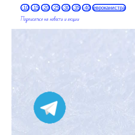
-10
-15
-20
-25
-30
-35
-40
евроканистра
Подписаться на новости и акции