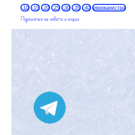
-10
-15
-20
-25
-30
-35
-40
евроканистра
Подписаться на новости и акции