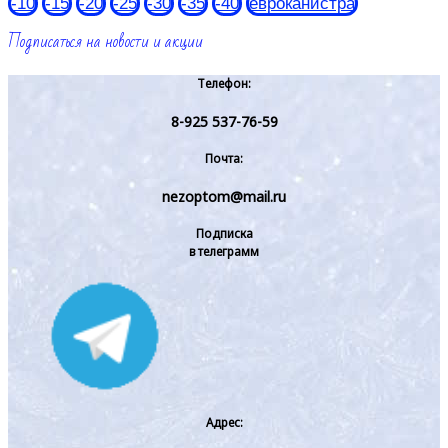
-10
-15
-20
-25
-30
-35
-40
евроканистра
Подписаться на новости и акции
Телефон:
8-925 537-76-59
Почта:
nezoptom@mail.ru
Подписка
в телеграмм
Адрес: