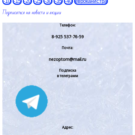
-10
-15
-20
-25
-30
-35
-40
евроканистра
Подписаться на новости и акции
Телефон:
8-925 537-76-59
Почта:
nezoptom@mail.ru
Подписка
в телеграмм
Адрес: