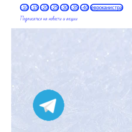
-10
-15
-20
-25
-30
-35
-40
евроканистра
Подписаться на новости и акции