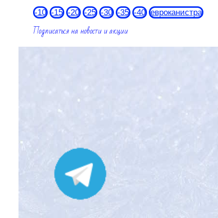
-10
-15
-20
-25
-30
-35
-40
евроканистра
Подписаться на новости и акции