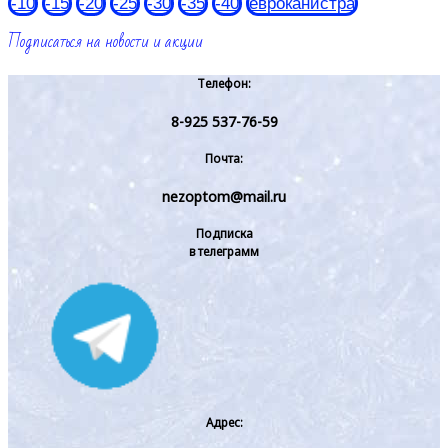
-10
-15
-20
-25
-30
-35
-40
евроканистра
Подписаться на новости и акции
Телефон:
8-925 537-76-59
Почта:
nezoptom@mail.ru
Подписка
в телеграмм
Адрес: