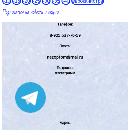
-10
-15
-20
-25
-30
-35
-40
евроканистра
Подписаться на новости и акции
Телефон:
8-925 537-76-59
Почта:
nezoptom@mail.ru
Подписка
в телеграмм
Адрес: