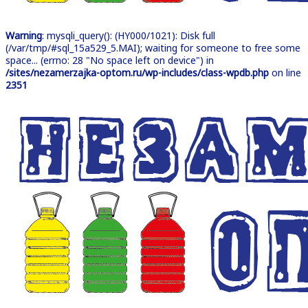
Warning
: mysqli_query(): (HY000/1021): Disk full
(/var/tmp/#sql_15a529_5.MAI); waiting for someone to free some
space... (errno: 28 "No space left on device") in
/sites/nezamerzajka-optom.ru/wp-includes/class-wpdb.php
on line
2351