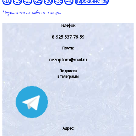
-10
-15
-20
-25
-30
-35
-40
евроканистра
Подписаться на новости и акции
Телефон:
8-925 537-76-59
Почта:
nezoptom@mail.ru
Подписка
в телеграмм
Адрес: