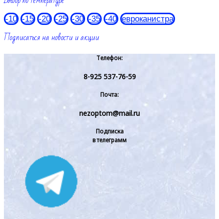
Выбор по температуре
-10
-15
-20
-25
-30
-35
-40
евроканистра
Подписаться на новости и акции
Телефон:
8-925 537-76-59
Почта:
nezoptom@mail.ru
Подписка
в телеграмм