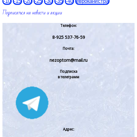
-10
-15
-20
-25
-30
-35
-40
евроканистра
Подписаться на новости и акции
Телефон:
8-925 537-76-59
Почта:
nezoptom@mail.ru
Подписка
в телеграмм
Адрес: