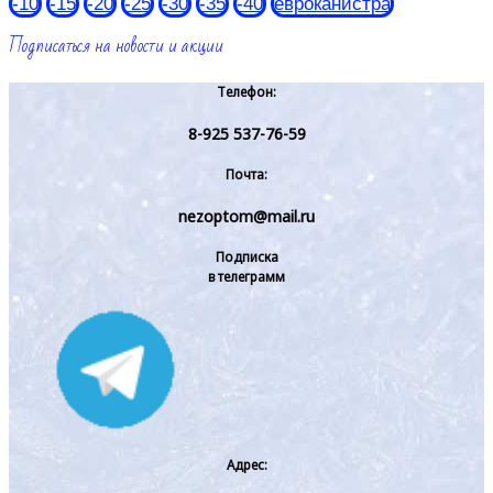
-10
-15
-20
-25
-30
-35
-40
евроканистра
Подписаться на новости и акции
Телефон:
8-925 537-76-59
Почта:
nezoptom@mail.ru
Подписка
в телеграмм
Адрес: