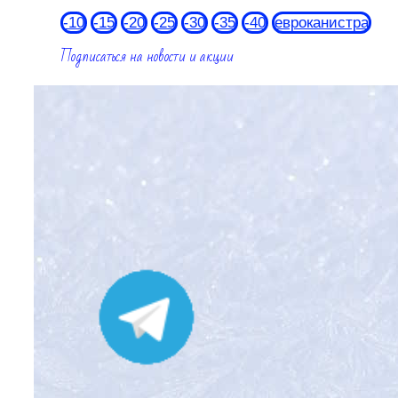
-10
-15
-20
-25
-30
-35
-40
евроканистра
Подписаться на новости и акции